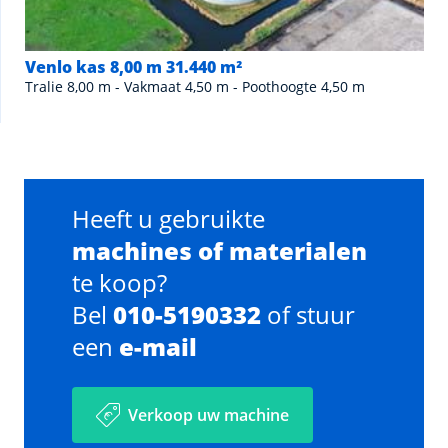
Venlo kas 8,00 m 31.440 m²
Tralie 8,00 m - Vakmaat 4,50 m - Poothoogte 4,50 m
Heeft u gebruikte
machines of materialen
te koop?
Bel
010-5190332
of stuur
een
e-mail
Verkoop uw machine