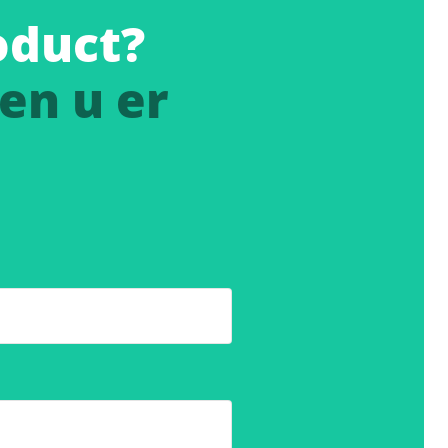
oduct?
en u er