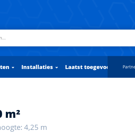
ten
Installaties
Laatst toegevoegd
Partne
0 m²
hoogte: 4,25 m