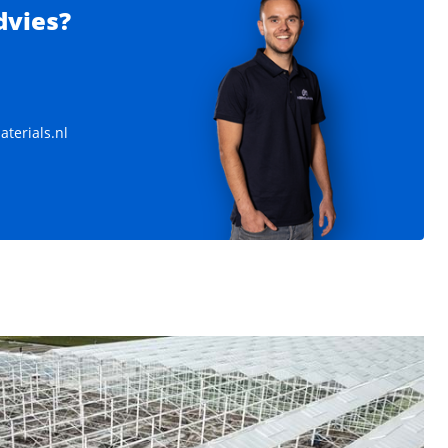
dvies?
 m²
Venlo kas 8,00 m 9.918 m²
 -
Tralie 8,00 m - Vakmaat 4,50 m -
terials.nl
Poothoogte 4,00 m