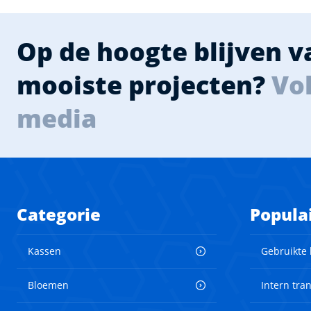
Op de hoogte blijven 
mooiste projecten?
Vol
media
Categorie
Popula
Kassen
Gebruikte
Bloemen
Intern tra