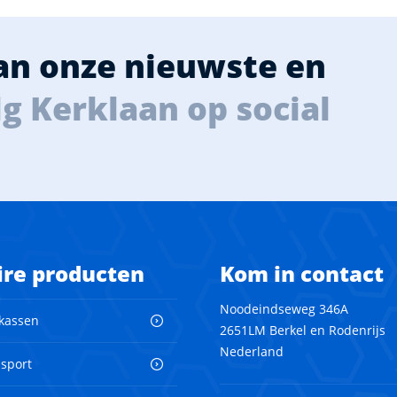
van onze nieuwste en
g Kerklaan op social
ire producten
Kom in contact
Noodeindseweg 346A
 kassen
2651LM Berkel en Rodenrijs
Nederland
nsport