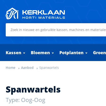
Kerklaan Horti Materials
Kassen
Bloemen
Potplanten
Groen
Home
Aanbod
Spanwartels
Spanwartels
Type: Oog-Oog