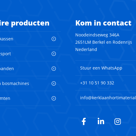
ire producten
Kom in contact
Noodeindseweg 346A
 kassen
2651LM Berkel en Rodenrijs
Nederland
nsport
Stuur een WhatsApp
banden
+31 10 51 90 332
en bosmachines
info@kerklaanhortimaterial
imten
Facebook
LinkedIn
Inst