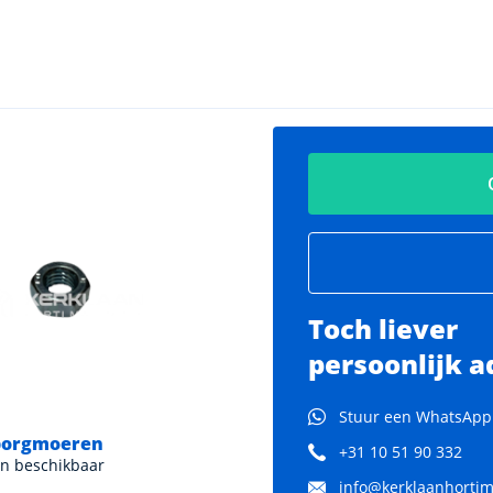
Toch liever
persoonlijk a
Stuur een WhatsApp
borgmoeren
Kopmeeuw plaat
+31 10 51 90 332
n beschikbaar
Steek: Diverse maten beschik
info@kerklaanhortima