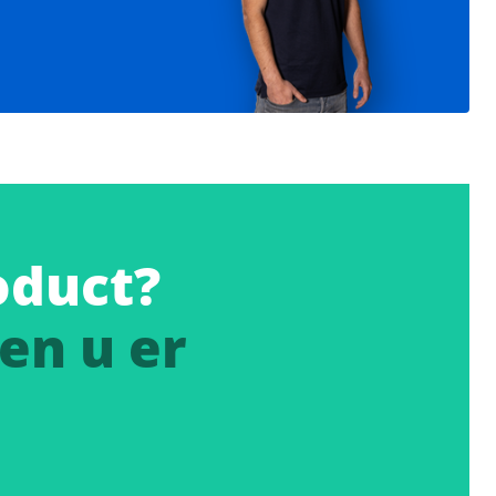
oduct?
en u er