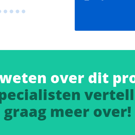
weten over dit pr
pecialisten vertell
graag meer over!