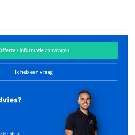
Offerte / informatie aanvragen
Ik heb een vraag
dvies?
Kruisschoorklem
baar
Afmeting: op aanvraag
terials.nl