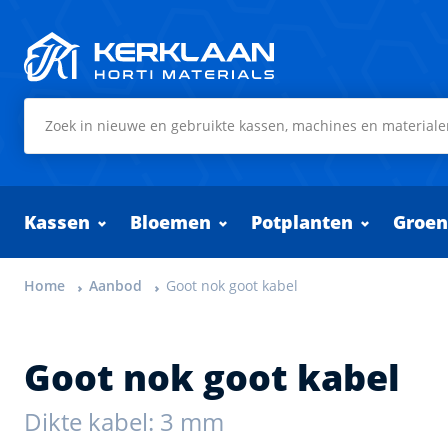
Kerklaan Horti Materials
Kassen
Bloemen
Potplanten
Groen
Home
Aanbod
Goot nok goot kabel
Goot nok goot kabel
Dikte kabel: 3 mm