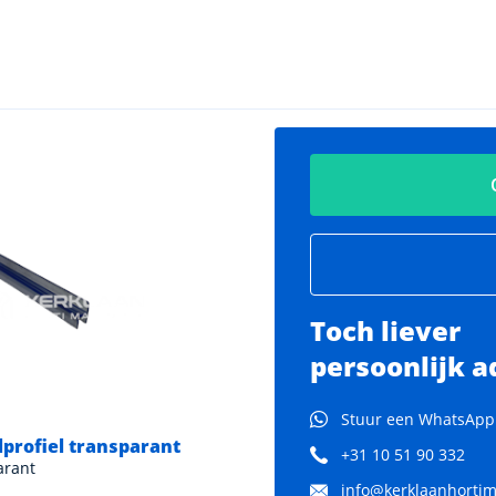
Toch liever
persoonlijk a
Stuur een WhatsApp
lprofiel transparant
Glasveren
+31 10 51 90 332
arant
Materiaal: roestvrij staal
info@kerklaanhortima