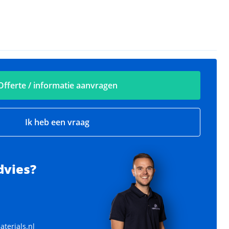
Offerte / informatie aanvragen
Ik heb een vraag
dvies?
Goot nok goot kabel
Dikte kabel: 3 mm
terials.nl