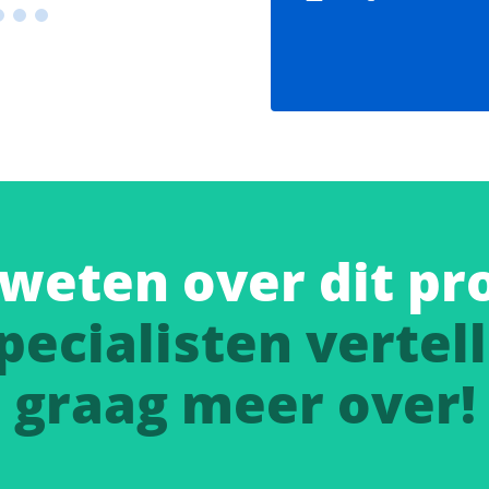
weten over dit pr
pecialisten vertell
graag meer over!