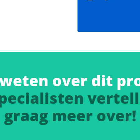
weten over dit pr
pecialisten vertell
graag meer over!