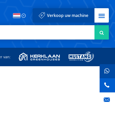
Menu
Verkoop uw machine
Zoek
r van: