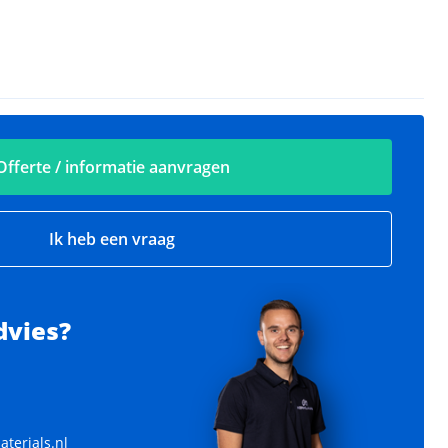
Offerte / informatie aanvragen
Ik heb een vraag
dvies?
terials.nl