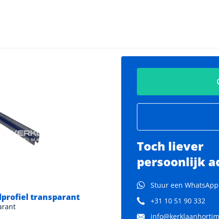
Toch liever
persoonlijk a
Stuur een WhatsApp
lprofiel transparant
+31 10 51 90 332
arant
info@kerklaanhortima