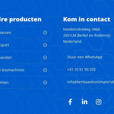
ire producten
Kom in contact
Noodeindseweg 346A
 kassen
2651LM Berkel en Rodenrijs
Nederland
nsport
Stuur een WhatsApp
banden
+31 10 51 90 332
en bosmachines
info@kerklaanhortimaterial
imten
Facebook
LinkedIn
Inst