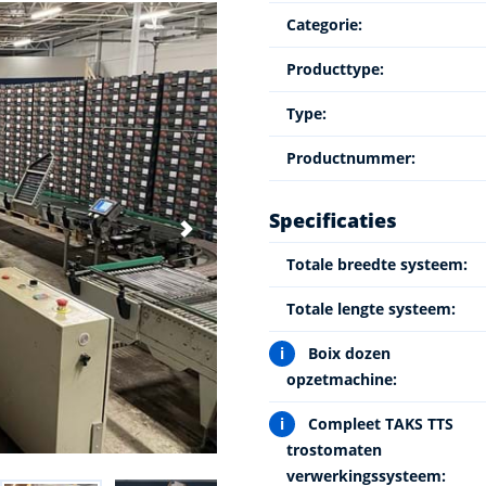
Categorie:
Producttype:
Type:
Productnummer:
Specificaties
Totale breedte systeem:
Totale lengte systeem:
i
Boix dozen
opzetmachine:
i
Compleet TAKS TTS
trostomaten
verwerkingssysteem: