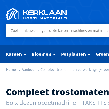
Kerklaan Horti Materials
Kassen
Bloemen
Potplanten
Groen
Home
Aanbod
Compleet trostomaten verwerkingssyste
Compleet trostomaten
Boix dozen opzetmachine | TAKS TTS 