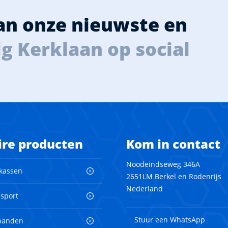
van onze nieuwste en
g Kerklaan op social
ire producten
Kom in contact
Noodeindseweg 346A
 kassen
2651LM Berkel en Rodenrijs
Nederland
nsport
Stuur een WhatsApp
banden