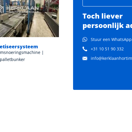
Toch liever
persoonlijk a
Stuur een WhatsApp
letiseersysteem
+31 10 51 90 332
 omsnoeringsmachine |
info@kerklaanhortima
 palletbunker