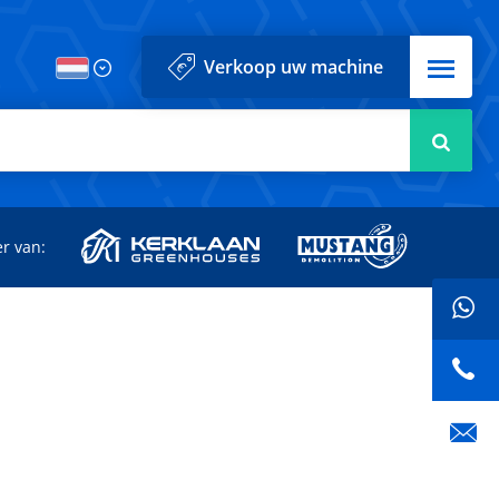
Menu
Verkoop uw machine
Zoek
r van: