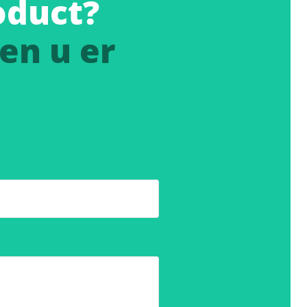
oduct?
en u er