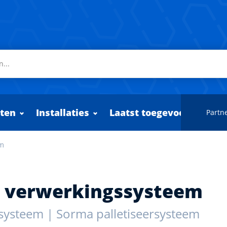
ten
Installaties
Laatst toegevoegd
Partne
em
 verwerkingssysteem
systeem | Sorma palletiseersysteem