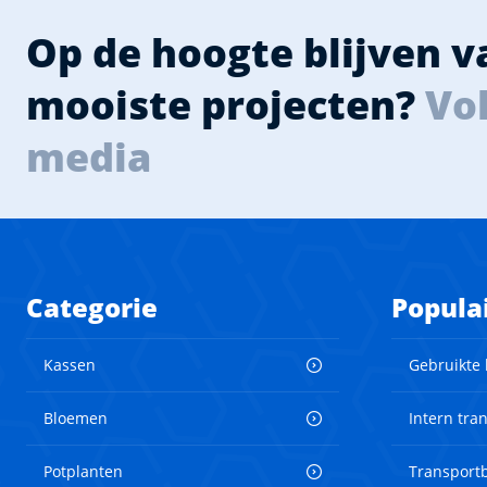
Op de hoogte blijven 
mooiste projecten?
Vol
media
Categorie
Popula
Kassen
Gebruikte
Bloemen
Intern tra
Potplanten
Transport