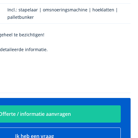
Incl.: stapelaar | omsnoeringsmachine | hoeklatten |
palletbunker
 geheel te bezichtigen!
detaileerde informatie.
Offerte / informatie aanvragen
Ik heb een vraag