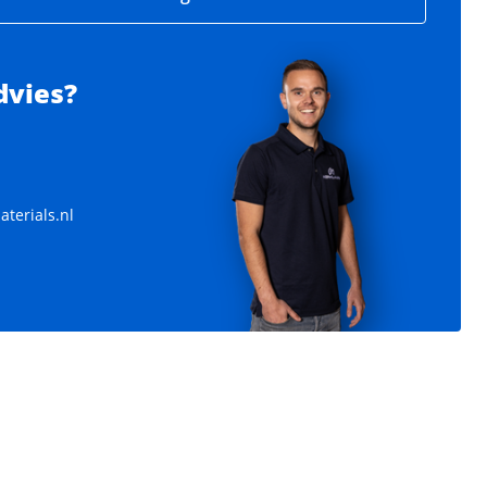
dvies?
terials.nl