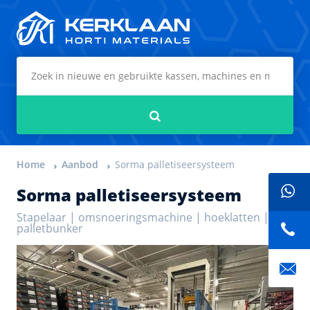
Kerklaan Horti Materials
Zoeken
Home
Aanbod
Sorma palletiseersysteem
Sorma palletiseersysteem
Stapelaar | omsnoeringsmachine | hoeklatten |
palletbunker