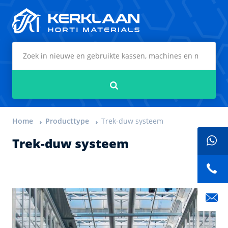
Kerklaan Horti Materials
Zoeken
Home
Producttype
Trek-duw systeem
Trek-duw systeem