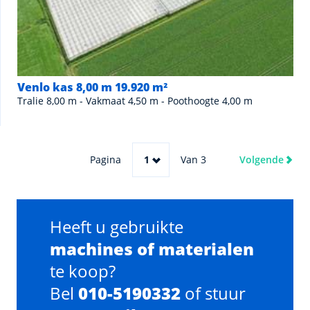
Venlo kas 8,00 m 19.920 m²
Tralie 8,00 m - Vakmaat 4,50 m - Poothoogte 4,00 m
Pagina
1
Van 3
Volgende
Heeft u gebruikte
machines of materialen
te koop?
Bel
010-5190332
of stuur