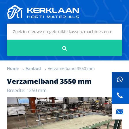
Kerklaan Horti Materials
Zoeken
Home
Aanbod
Verzamelband 3550 mm
Verzamelband 3550 mm
Breedte: 1250 mm