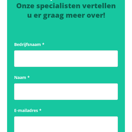
Onze specialisten vertellen
u er graag meer over!
Bedrijfsnaam
*
Naam
*
E-mailadres
*