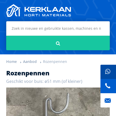
Kerklaan Horti Materials
Zoeken
Home
Aanbod
Rozenpennen
Rozenpennen
Geschikt voor buis: ø51 mm (of kleiner)