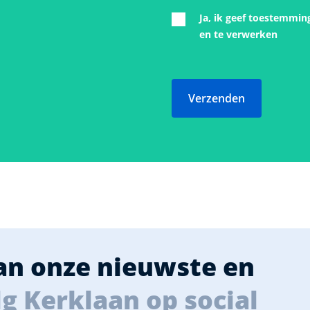
Ja, ik geef toestemmin
en te verwerken
Verzenden
van onze nieuwste en
g Kerklaan op social