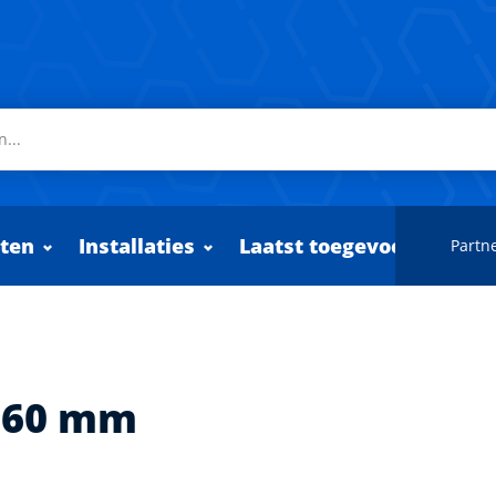
ten
Installaties
Laatst toegevoegd
Partne
360 mm