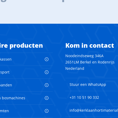
ire producten
Kom in contact
Noodeindseweg 346A
 kassen
2651LM Berkel en Rodenrijs
Nederland
nsport
Stuur een WhatsApp
banden
+31 10 51 90 332
en bosmachines
info@kerklaanhortimaterial
imten