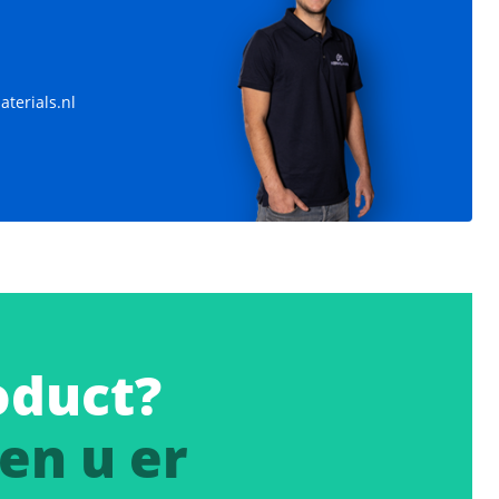
terials.nl
oduct?
en u er