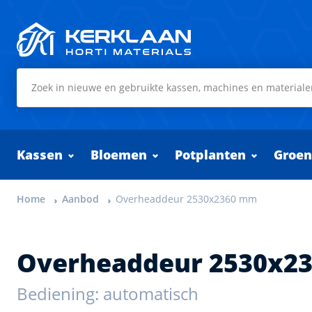
Kerklaan Horti Materials
Kassen
Bloemen
Potplanten
Groen
Home
Aanbod
Overheaddeur 2530x2360 mm
Overheaddeur 2530x2
Bediening: automatisch