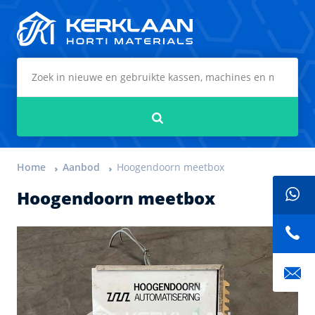
Kerklaan Horti Materials
Zoeken
Home
Aanbod
Hoogendoorn meetbox
Hoogendoorn meetbox