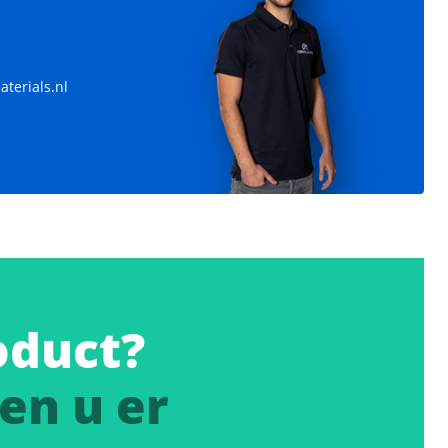
terials.nl
oduct?
en u er