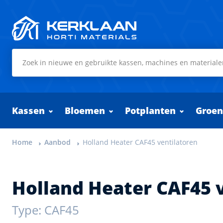
Kerklaan Horti Materials
Kassen
Bloemen
Potplanten
Groen
Home
Aanbod
Holland Heater CAF45 ventilatoren
Holland Heater CAF45 
Type: CAF45