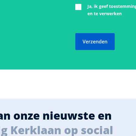
Ja, ik geef toestemmin
en te verwerken
Verzenden
van onze nieuwste en
g Kerklaan op social