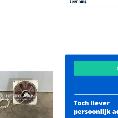
Spanning:
Toch liever
persoonlijk a
Verkocht