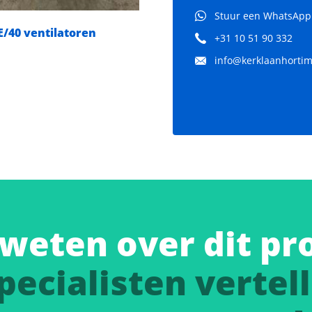
Stuur een WhatsApp
E/40 ventilatoren
Verti-Fan Ventilatoren
+31 10 51 90 332
1420 rpm
info@kerklaanhortima
weten over dit pr
pecialisten vertell