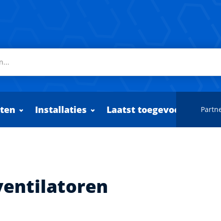
ten
Installaties
Laatst toegevoegd
Partne
ventilatoren