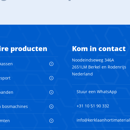
ire producten
Kom in contact
Noodeindseweg 346A
 kassen
2651LM Berkel en Rodenrijs
Nederland
nsport
Stuur een WhatsApp
banden
+31 10 51 90 332
en bosmachines
info@kerklaanhortimaterial
imten