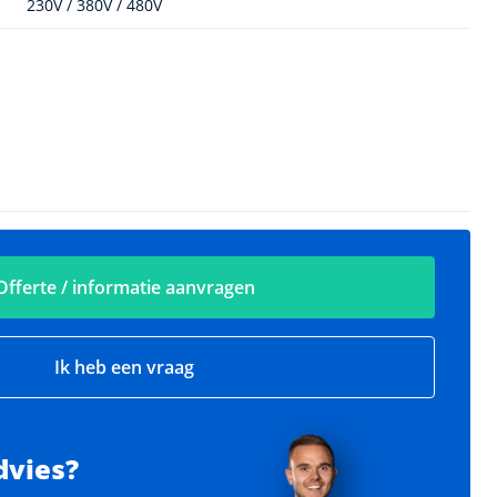
230V / 380V / 480V
Offerte / informatie aanvragen
Ik heb een vraag
dvies?