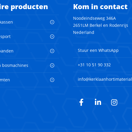
ire producten
Kom in contact
Noodeindseweg 346A
 kassen
2651LM Berkel en Rodenrijs
Nederland
nsport
Stuur een WhatsApp
banden
+31 10 51 90 332
en bosmachines
info@kerklaanhortimaterial
imten
Facebook
LinkedIn
Inst