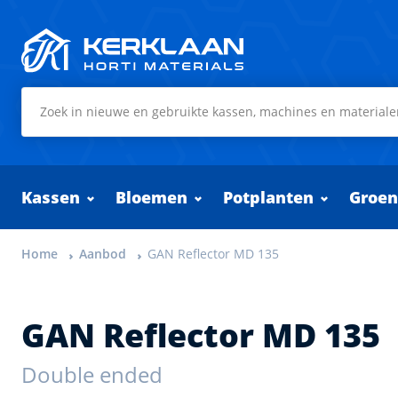
Kerklaan Horti Materials
Kassen
Bloemen
Potplanten
Groen
Home
Aanbod
GAN Reflector MD 135
GAN Reflector MD 135
Double ended