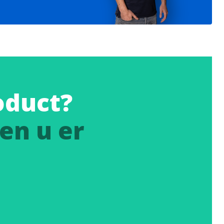
oduct?
en u er