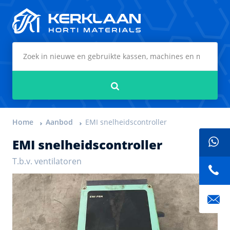
Kerklaan Horti Materials
Zoeken
Home
Aanbod
EMI snelheidscontroller
EMI snelheidscontroller
T.b.v. ventilatoren