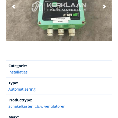
Categorie:
Installaties
Type:
Automatisering
Producttype:
Schakelkasten t.b.v. ventilatoren
Merk: