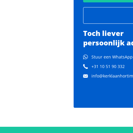
Toch liever
persoonlijk a
Stuur een WhatsApp
+31 10 51 90 332
info@kerklaanhortima