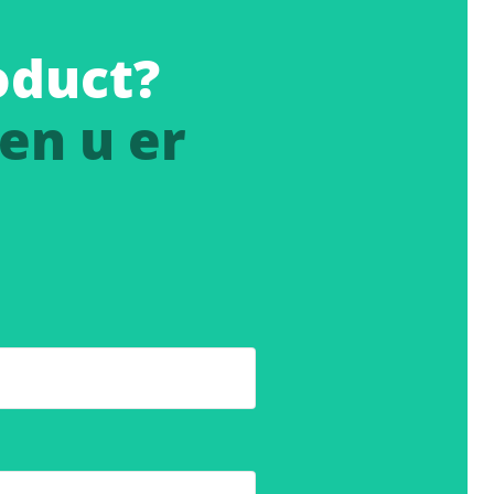
oduct?
en u er