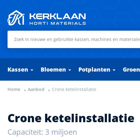
Kerklaan Horti Materials
Kassen
Bloemen
Potplanten
Groen
Home
Aanbod
Crone ketelinstallatie
Crone ketelinstallatie
Capaciteit: 3 miljoen