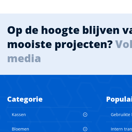
Op de hoogte blijven 
mooiste projecten?
Vol
media
Categorie
Popula
Kassen
Gebruikte
Bloemen
Intern tra