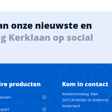
van onze nieuwste en
g Kerklaan op social
ire producten
Kom in contact
Noodeindseweg 346A
 kassen
2651LM Berkel en Rodenrijs
Nederland
nsport