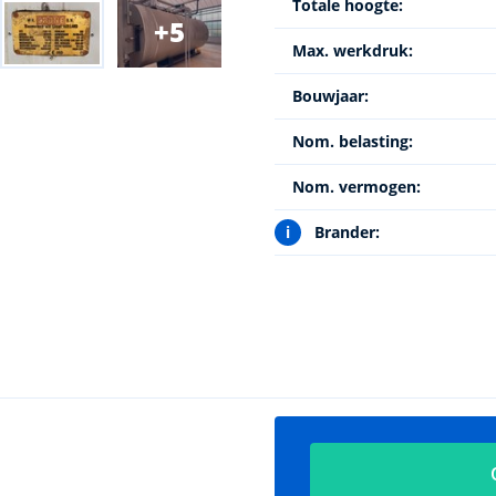
Totale hoogte:
5
Max. werkdruk:
Bouwjaar:
Nom. belasting:
Nom. vermogen:
i
Brander: