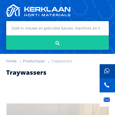
Kerklaan Horti Materials
Zoeken
Home
Producttype
Traywassers
Traywassers