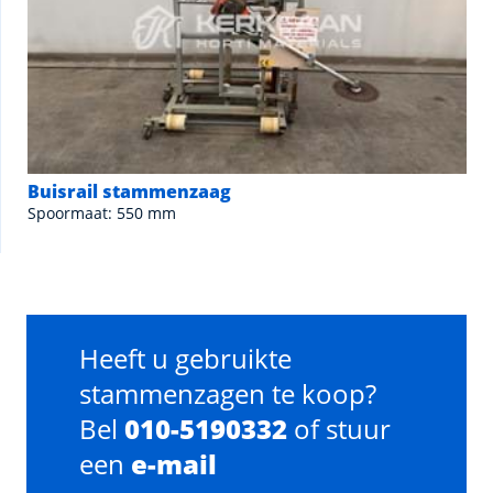
Buisrail stammenzaag
Spoormaat: 550 mm
Heeft u gebruikte
stammenzagen te koop?
Bel
010-5190332
of stuur
een
e-mail