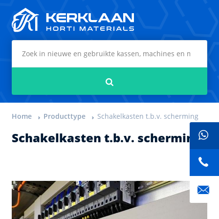
Kerklaan Horti Materials
Zoeken
Home
Producttype
Schakelkasten t.b.v. scherming
Schakelkasten t.b.v. scherming