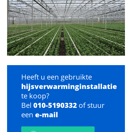
Heeft u een gebruikte
hijsverwarminginstallatie
te koop?
Bel
010-5190332
of stuur
een
e-mail