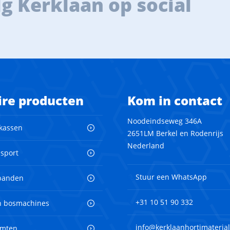
g Kerklaan op social
ire producten
Kom in contact
Noodeindseweg 346A
 kassen
2651LM Berkel en Rodenrijs
Nederland
nsport
Stuur een WhatsApp
banden
+31 10 51 90 332
en bosmachines
info@kerklaanhortimaterial
imten