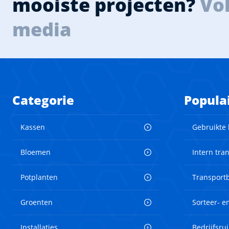
mooiste projecten?
Vol
media
Categorie
Popula
Kassen
Gebruikte
Bloemen
Intern tra
Potplanten
Transport
Groenten
Sorteer- 
Installaties
Bedrijfsru