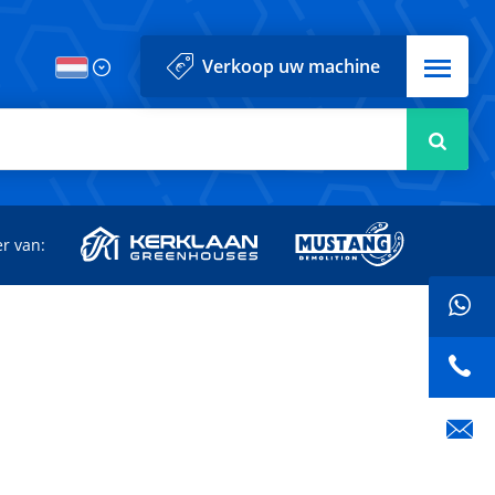
Menu
Verkoop uw machine
Zoek
r van: