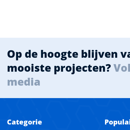
Op de hoogte blijven 
mooiste projecten?
Vol
media
Categorie
Popula