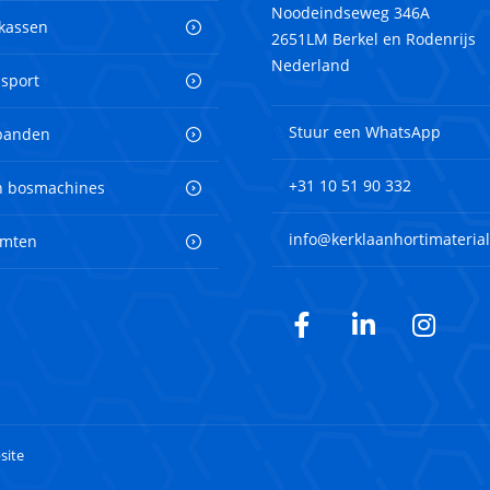
Noodeindseweg 346A
 kassen
2651LM Berkel en Rodenrijs
Nederland
nsport
Stuur een WhatsApp
banden
+31 10 51 90 332
en bosmachines
info@kerklaanhortimaterial
imten
Facebook
LinkedIn
Inst
site