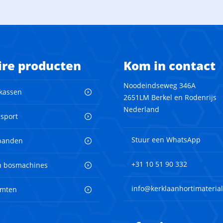
ire producten
Kom in contact
Noodeindseweg 346A
 kassen
2651LM Berkel en Rodenrijs
Nederland
nsport
Stuur een WhatsApp
banden
+31 10 51 90 332
en bosmachines
info@kerklaanhortimaterial
imten