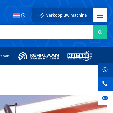
Menu
Verkoop uw machine
Zoek
r van: