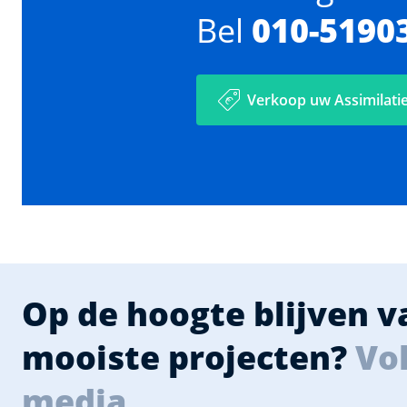
Bel
010-5190
Verkoop uw Assimilatie
Op de hoogte blijven 
mooiste projecten?
Vol
media