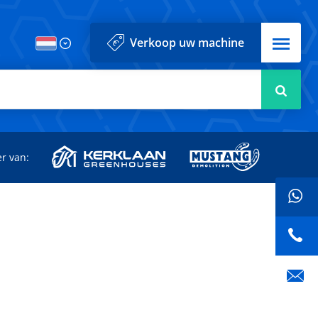
Menu
Verkoop uw machine
Zoek
r van: