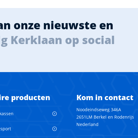
van onze nieuwste en
g Kerklaan op social
ire producten
Kom in contact
Noodeindseweg 346A
 kassen
2651LM Berkel en Rodenrijs
Nederland
nsport