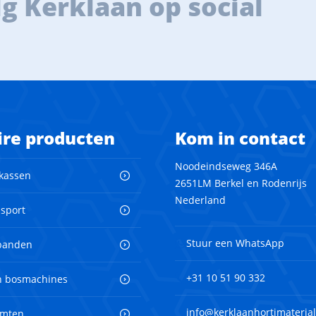
g Kerklaan op social
ire producten
Kom in contact
Noodeindseweg 346A
 kassen
2651LM Berkel en Rodenrijs
Nederland
nsport
Stuur een WhatsApp
banden
+31 10 51 90 332
en bosmachines
info@kerklaanhortimaterial
imten