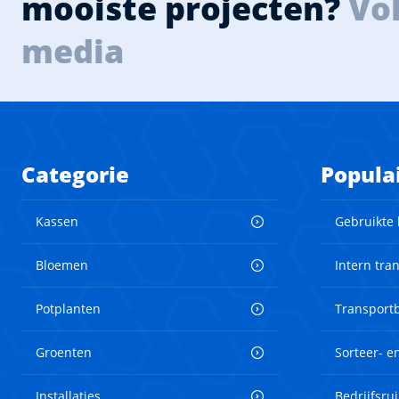
mooiste projecten?
Vol
media
Categorie
Popula
Kassen
Gebruikte
Bloemen
Intern tra
Potplanten
Transport
Groenten
Sorteer- 
Installaties
Bedrijfsru