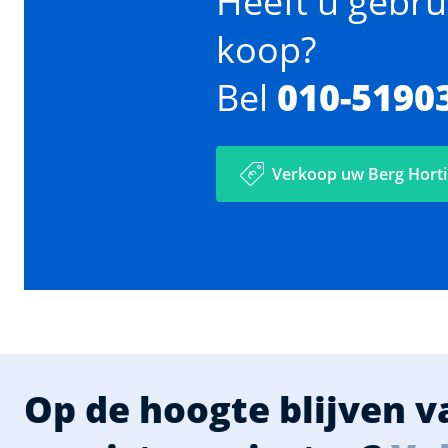
Heeft u gebru
koop?
Bel
010-5190
Verkoop uw Berg Hort
Op de hoogte blijven 