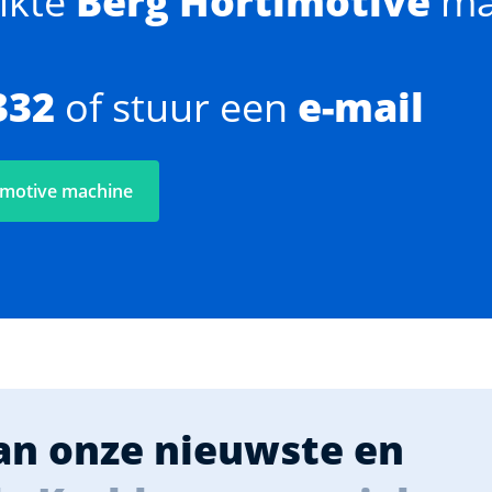
ikte
Berg Hortimotive
ma
332
of stuur een
e-mail
imotive machine
van onze nieuwste en