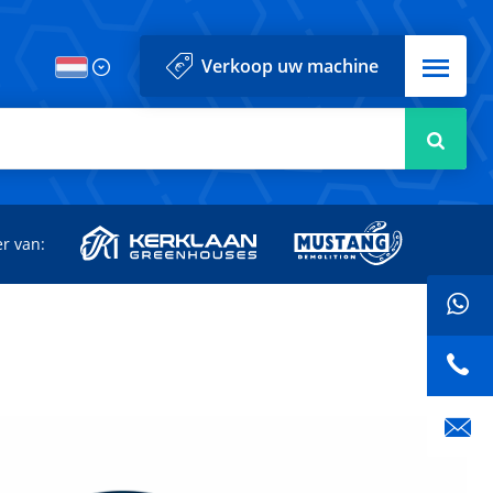
Menu
Verkoop uw machine
Zoek
r van: