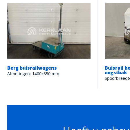
Berg buisrailwagens
Buisrail h
oogstbak
Afmetingen: 1400x650 mm
Spoorbreedt