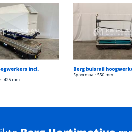
oogwerkers incl.
Berg buisrail hoogwerk
Spoormaat: 550 mm
e: 425 mm