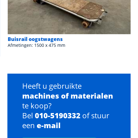
Buisrail oogstwagens
Afmetingen: 1500 x 475 mm
Heeft u gebruikte
machines of materialen
te koop?
Bel
010-5190332
of stuur
een
e-mail