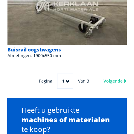
Buisrail oogstwagens
Afmetingen: 1900x550 mm
Pagina
1
Van 3
Volgende
Heeft u gebruikte
machines of materialen
te koop?