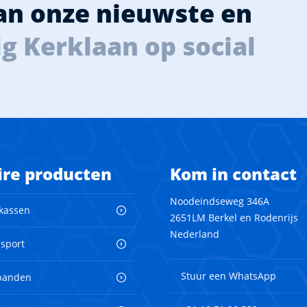
van onze nieuwste en
g Kerklaan op social
ire producten
Kom in contact
Noodeindseweg 346A
 kassen
2651LM Berkel en Rodenrijs
Nederland
nsport
Stuur een WhatsApp
banden