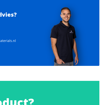
dvies?
terials.nl
Javo super potmachine
n
Capaciteit: ca. 1440 - 3120 potten per uur
oduct?