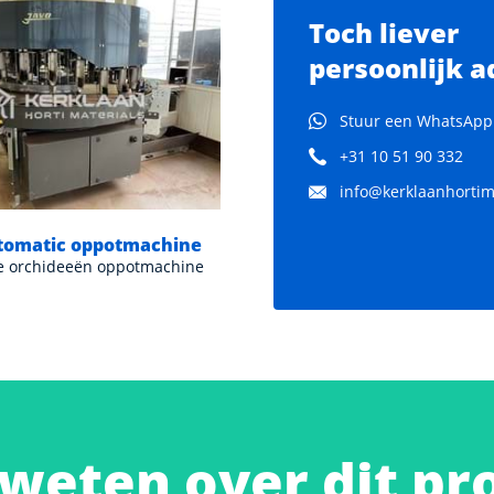
Toch liever
persoonlijk a
Stuur een WhatsApp
+31 10 51 90 332
Verkocht
info@kerklaanhortima
ctomatic oppotmachine
Javo Super potmachine
e orchideeën oppotmachine
Geschikt voor 5,5-24 cm potte
weten over dit pr