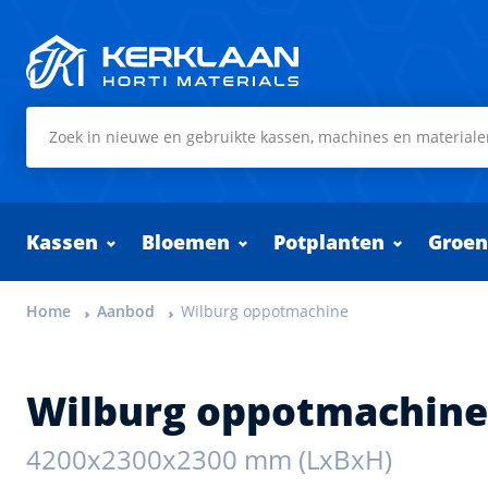
Kerklaan Horti Materials
Kassen
Bloemen
Potplanten
Groen
Home
Aanbod
Wilburg oppotmachine
Wilburg oppotmachine
4200x2300x2300 mm (LxBxH)