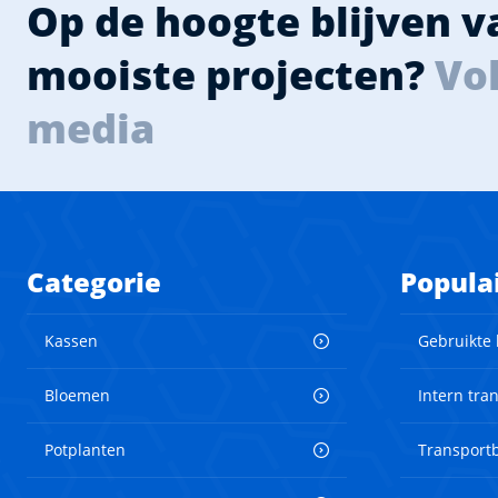
Op de hoogte blijven 
mooiste projecten?
Vol
media
Categorie
Popula
Kassen
Gebruikte
Bloemen
Intern tra
Potplanten
Transport