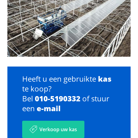
Heeft u een gebruikte
kas
te koop?
Bel
010-5190332
of stuur
een
e-mail
Verkoop uw kas