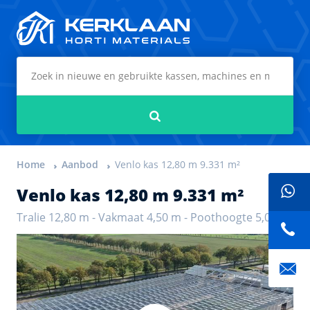
Kerklaan Horti Materials
Zoeken
Home
Aanbod
Venlo kas 12,80 m 9.331 m²
Venlo kas 12,80 m 9.331 m²
Tralie 12,80 m - Vakmaat 4,50 m - Poothoogte 5,00 m