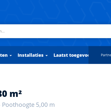
ten
Installaties
Laatst toegevoegd
Partne
80 m²
 - Poothoogte 5,00 m