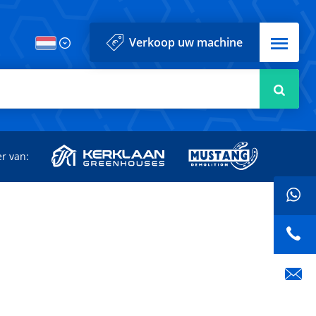
Menu
Verkoop uw machine
Zoek
r van: