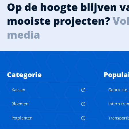
Op de hoogte blijven 
mooiste projecten?
Vol
media
Categorie
Popula
Kassen
Gebruikte
Bloemen
Intern tra
Potplanten
Transport