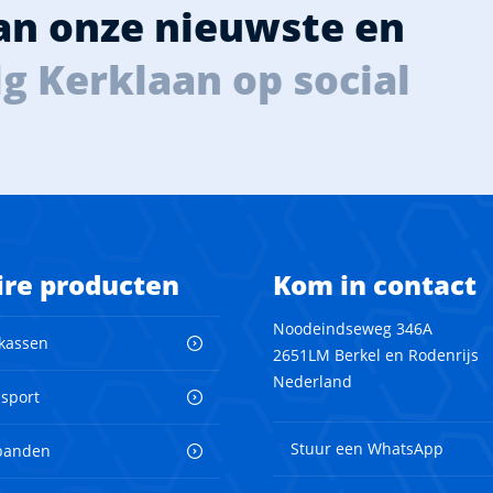
van onze nieuwste en
g Kerklaan op social
ire producten
Kom in contact
Noodeindseweg 346A
 kassen
2651LM Berkel en Rodenrijs
Nederland
nsport
Stuur een WhatsApp
banden