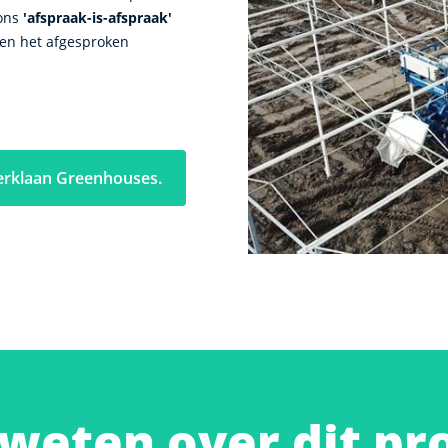
 ons
'afspraak-is-afspraak'
nen het afgesproken
erklaan Greenhouses.
weten over dit pr