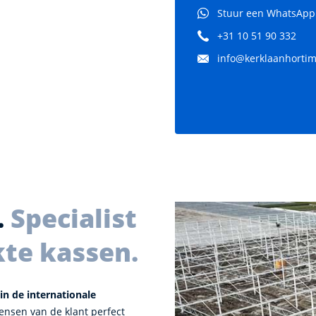
Stuur een WhatsApp
+31 10 51 90 332
info@kerklaanhortima
.
Specialist
kte kassen.
in de internationale
nsen van de klant perfect