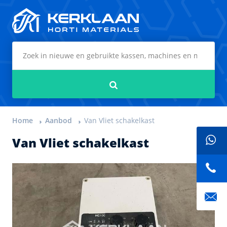
Kerklaan Horti Materials
Zoeken
Home
Aanbod
Van Vliet schakelkast
Van Vliet schakelkast