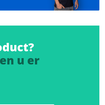
oduct?
en u er