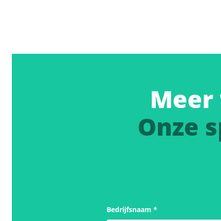
Meer 
Onze s
Bedrijfsnaam
*