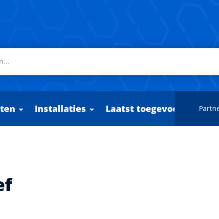
ten
Installaties
Laatst toegevoegd
Partne
ef