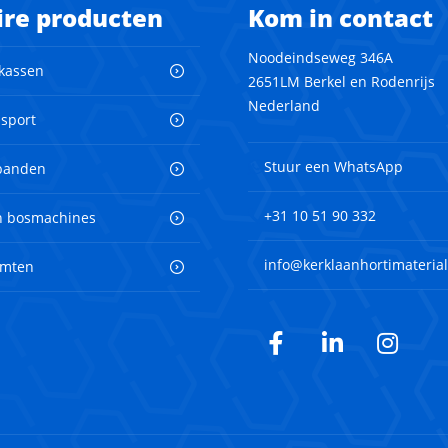
ire producten
Kom in contact
Noodeindseweg 346A
 kassen
2651LM Berkel en Rodenrijs
Nederland
nsport
Stuur een WhatsApp
banden
+31 10 51 90 332
en bosmachines
info@kerklaanhortimaterial
imten
Facebook
LinkedIn
Inst