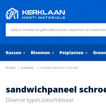
Kerklaan Horti Materials
Kassen
Bloemen
Potplanten
Groen
Home
Aanbod
sandwichpaneel schroef
sandwichpaneel schro
Diverse types beschikbaar