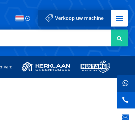
Menu
Verkoop uw machine
Zoek
r van: