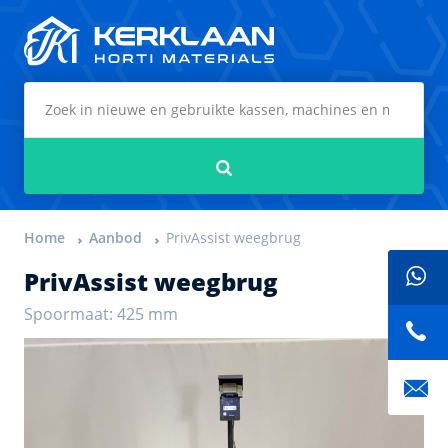
Kerklaan Horti Materials
Zoeken
Home
Aanbod
PrivAssist weegbrug
PrivAssist weegbrug
Spoormaat: 425 mm