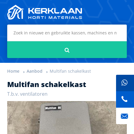
Kerklaan Horti Materials
Zoeken
Home
Aanbod
Multifan schakelkast
Multifan schakelkast
T.b.v. ventilatoren