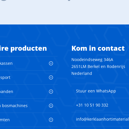
ire producten
Kom in contact
Noodeindseweg 346A
 kassen
2651LM Berkel en Rodenrijs
Nederland
nsport
Stuur een WhatsApp
banden
+31 10 51 90 332
en bosmachines
info@kerklaanhortimaterial
imten