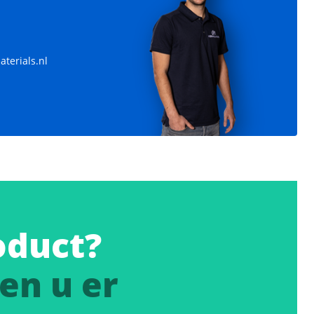
terials.nl
oduct?
en u er