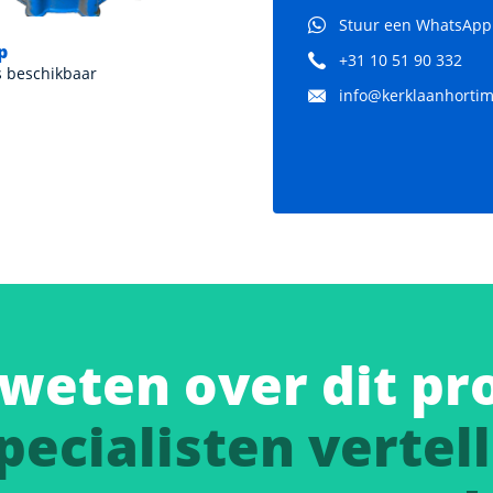
Stuur een WhatsApp
p
Goan pomp
+31 10 51 90 332
s beschikbaar
Diverse types beschikbaar
info@kerklaanhortima
weten over dit pr
pecialisten vertell