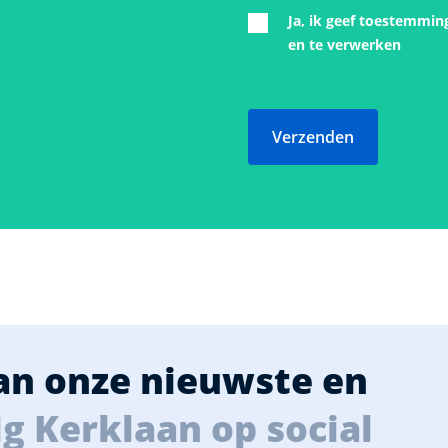
Ja, ik geef toestemmin
en te verwerken
Verzenden
van onze nieuwste en
g Kerklaan op social