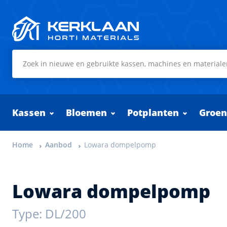
Kerklaan Horti Materials
Kassen
Bloemen
Potplanten
Groen
Home
Aanbod
Lowara dompelpomp
Lowara dompelpomp
Type: DL/200