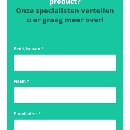
product?
Onze specialisten vertellen
u er graag meer over!
Bedrijfsnaam
*
Naam
*
E-mailadres
*