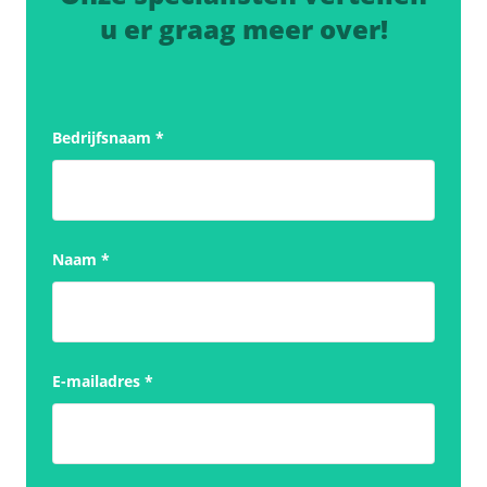
u er graag meer over!
Bedrijfsnaam
*
Naam
*
E-mailadres
*