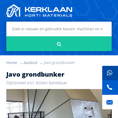
Kerklaan Horti Materials
Zoeken
Home
Aanbod
Javo grondbunker
Javo grondbunker
Optioneel incl. kisten kantelaar