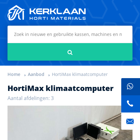
Kerklaan Horti Materials
Zoeken
Home
Aanbod
HortiMax klimaatcomputer
HortiMax klimaatcomputer
Aantal afdelingen: 3