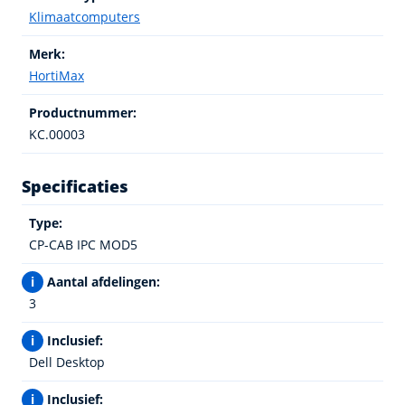
Klimaatcomputers
Merk:
HortiMax
Productnummer:
KC.00003
Specificaties
Type:
CP-CAB IPC MOD5
i
Aantal afdelingen:
3
i
Inclusief:
Dell Desktop
i
Inclusief: