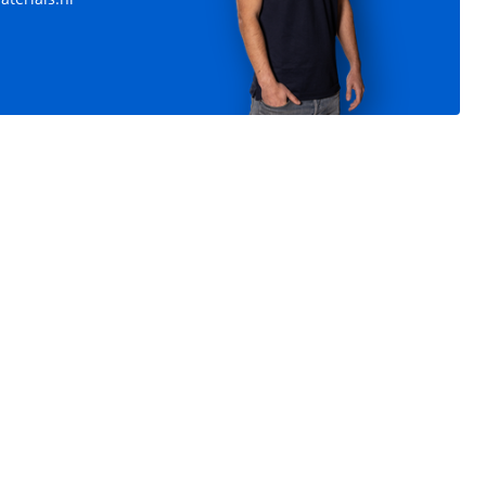
tt bollen
Assimilatie bollen 1000 Watt
gebruikt
1000 Watt / 400 Volt