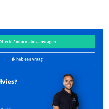
Offerte / informatie aanvragen
Ik heb een vraag
dvies?
terials.nl