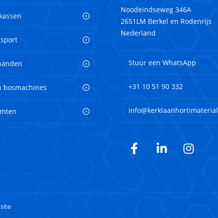
Noodeindseweg 346A
 kassen
2651LM Berkel en Rodenrijs
Nederland
nsport
Stuur een WhatsApp
banden
+31 10 51 90 332
en bosmachines
info@kerklaanhortimaterial
imten
Facebook
LinkedIn
Inst
site