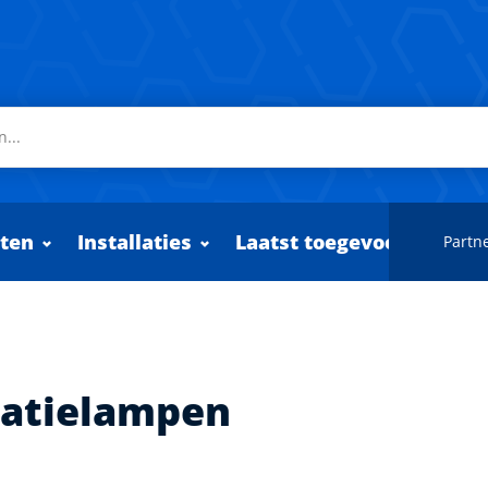
ten
Installaties
Laatst toegevoegd
Partne
latielampen