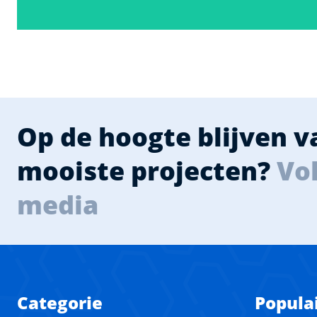
Op de hoogte blijven 
mooiste projecten?
Vol
media
Categorie
Popula