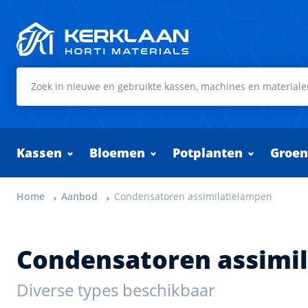
Kerklaan Horti Materials
Kassen
Bloemen
Potplanten
Groen
Home
Aanbod
Condensatoren assimilatielampen
Condensatoren assimi
Diverse types beschikbaar