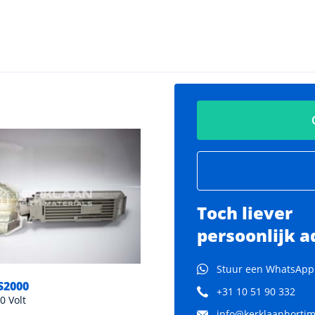
Toch liever
persoonlijk a
Stuur een WhatsApp
S2000
Lights Interaction
+31 10 51 90 332
0 Volt
1000 Watt / 400 Volt
info@kerklaanhortima