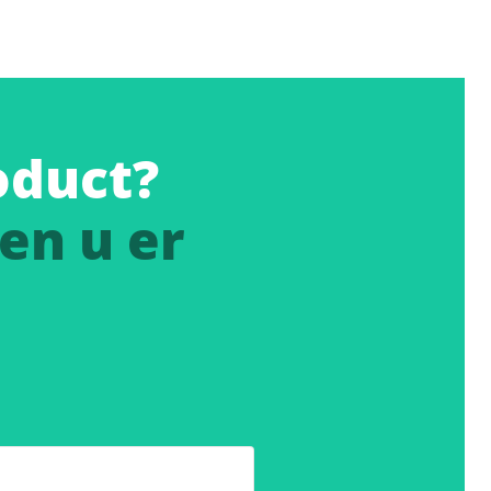
oduct?
en u er