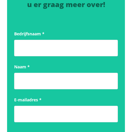
u er graag meer over!
Bedrijfsnaam
*
Naam
*
E-mailadres
*