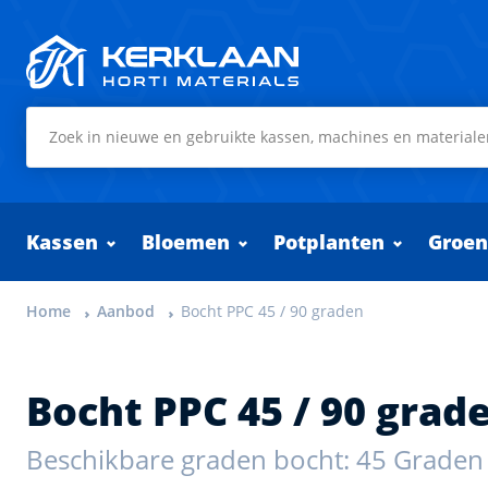
Kerklaan Horti Materials
Kassen
Bloemen
Potplanten
Groen
Home
Aanbod
Bocht PPC 45 / 90 graden
Bocht PPC 45 / 90 grad
Beschikbare graden bocht: 45 Graden