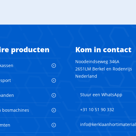
ire producten
Kom in contact
Noodeindseweg 346A
 kassen
2651LM Berkel en Rodenrijs
Nederland
nsport
Stuur een WhatsApp
banden
+31 10 51 90 332
en bosmachines
info@kerklaanhortimaterial
imten