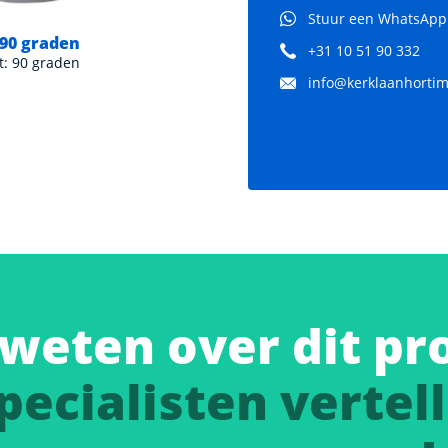
Stuur een WhatsApp
 90 graden
Bocht PVC 45 graden
+31 10 51 90 332
: 90 graden
Graden bocht: 45 Graden
info@kerklaanhortima
weten over dit pr
pecialisten vertell