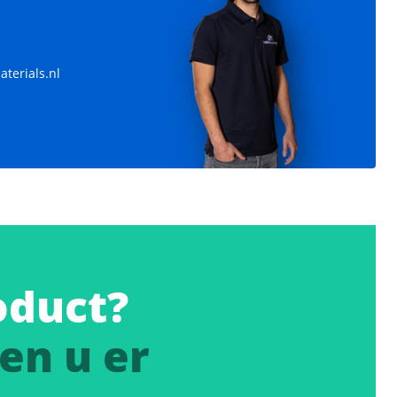
Condensgeleider
Materiaal: PVC of aluminium
terials.nl
oduct?
en u er