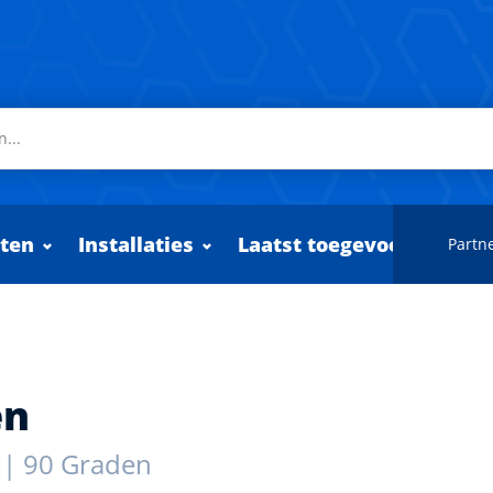
ten
Installaties
Laatst toegevoegd
Partne
en
 | 90 Graden