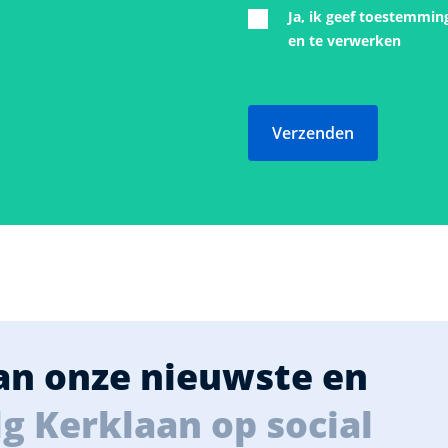
Ja, ik geef toestemmin
en te verwerken
Verzenden
van onze nieuwste en
g Kerklaan op social