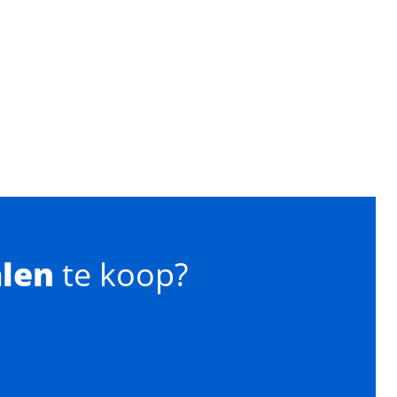
alen
te koop?