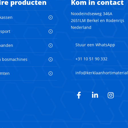
ire producten
Kom in contact
Noodeindseweg 346A
 kassen
2651LM Berkel en Rodenrijs
Nederland
nsport
Stuur een WhatsApp
banden
+31 10 51 90 332
en bosmachines
info@kerklaanhortimaterial
imten
Facebook
LinkedIn
Inst