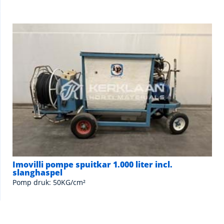
Imovilli pompe spuitkar 1.000 liter incl.
slanghaspel
Pomp druk: 50KG/cm²