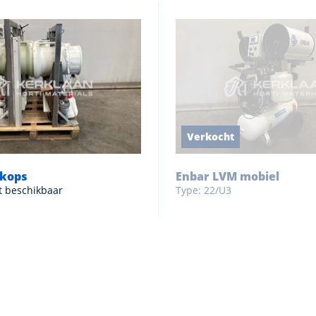
Verkocht
lkops
Enbar LVM mobiel
ct beschikbaar
Type: 22/U3