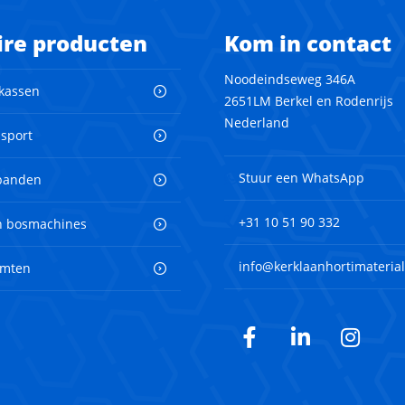
ire producten
Kom in contact
Noodeindseweg 346A
 kassen
2651LM Berkel en Rodenrijs
Nederland
nsport
Stuur een WhatsApp
banden
+31 10 51 90 332
en bosmachines
info@kerklaanhortimaterial
imten
Facebook
LinkedIn
Inst