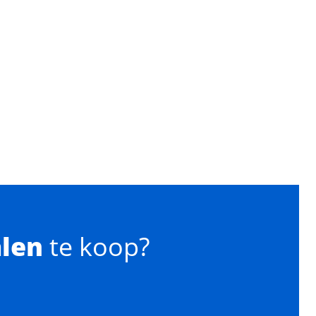
alen
te koop?